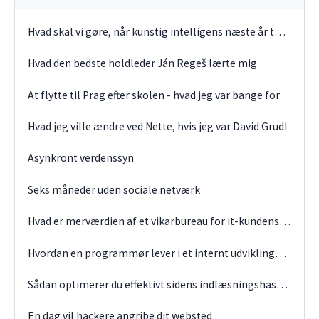
Hvad skal vi gøre, når kunstig intelligens næste år tager jobbet fra programmører?
Hvad den bedste holdleder Ján Regeš lærte mig
At flytte til Prag efter skolen - hvad jeg var bange for
Hvad jeg ville ændre ved Nette, hvis jeg var David Grudl
Asynkront verdenssyn
Seks måneder uden sociale netværk
Hvad er merværdien af et vikarbureau for it-kundens virksomhed?
Hvordan en programmør lever i et internt udviklingsteam
Sådan optimerer du effektivt sidens indlæsningshastighed
En dag vil hackere angribe dit websted