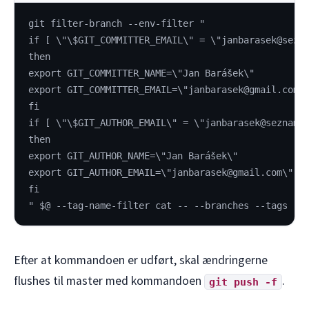
git filter-branch --env-filter "
if [ \"\$GIT_COMMITTER_EMAIL\" = \"janbarasek@sezn
then
export GIT_COMMITTER_NAME=\"Jan Barášek\"
export GIT_COMMITTER_EMAIL=\"janbarasek@gmail.com\
fi
if [ \"\$GIT_AUTHOR_EMAIL\" = \"janbarasek@seznam.
then
export GIT_AUTHOR_NAME=\"Jan Barášek\"
export GIT_AUTHOR_EMAIL=\"janbarasek@gmail.com\"
fi
" $@ --tag-name-filter cat -- --branches --tags
Efter at kommandoen er udført, skal ændringerne
flushes til master med kommandoen
.
git push -f