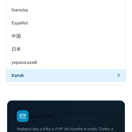
Svenska
Español
中国
日本
український
Dansk
Newsletter
Nejlepsi tipy a triky o PHP do Vaseho e-mailu. Clanky a