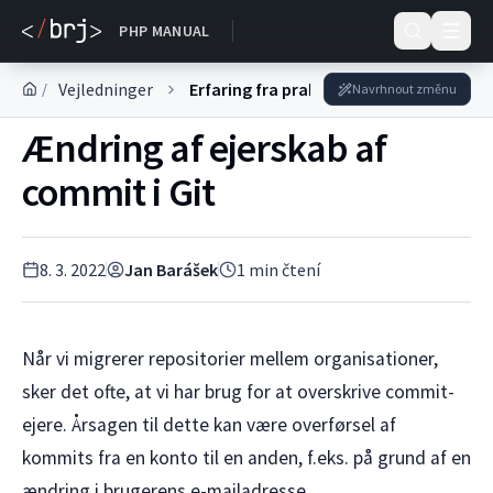
DOKUMENTACE
PHP MANUAL
Vejledninger
Erfaring fra praksis
/
Navrhnout změnu
Ændring af ejerskab af
commit i Git
8. 3. 2022
Jan Barášek
1
min čtení
Når vi migrerer repositorier mellem organisationer,
sker det ofte, at vi har brug for at overskrive commit-
ejere. Årsagen til dette kan være overførsel af
kommits fra en konto til en anden, f.eks. på grund af en
ændring i brugerens e-mailadresse.