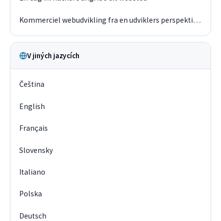
Kommerciel webudvikling fra en udviklers perspektiv i 2019
V jiných jazycích
Čeština
English
Français
Slovensky
Italiano
Polska
Deutsch