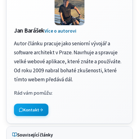
Jan Barášek
Více o autorovi
Autor článku pracuje jako seniorní vývojář a
software architekt v Praze. Navrhuje a spravuje
velké webové aplikace, které znáte a používáte.
Od roku 2009 nabral bohaté zkušenosti, které
tímto webem předává dál.
Rád vám pomůžu
:
Kontakt
Související články