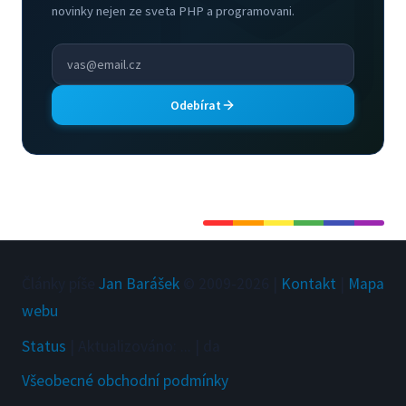
novinky nejen ze sveta PHP a programovani.
Odebírat
Články píše
Jan Barášek
© 2009-
2026
|
Kontakt
|
Mapa
webu
Status
|
Aktualizováno
:
...
|
da
Všeobecné obchodní podmínky