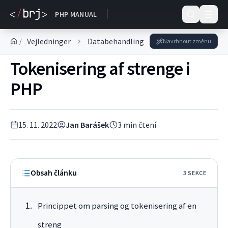
DOKUMENTACE
PHP MANUAL
Vejledninger
Databehandling
Behandling af kæd
/
Navrhnout změnu
Tokenisering af strenge i
PHP
15. 11. 2022
Jan Barášek
3
min čtení
Obsah článku
3
SEKC
E
Princippet om parsing og tokenisering af en
streng