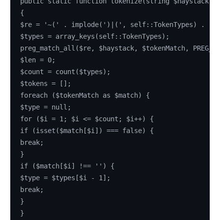
public static function tokenize(string $haystack):
{
$re = '~(' . implode(')|(', self::TokenTypes) . ')
$types = array_keys(self::TokenTypes);
preg_match_all($re, $haystack, $tokenMatch, PREG_S
$len = 0;
$count = count($types);
$tokens = [];
foreach ($tokenMatch as $match) {
$type = null;
for ($i = 1; $i <= $count; $i++) {
if (isset($match[$i]) === false) {
break;
}
if ($match[$i] !== '') {
$type = $types[$i - 1];
break;
}
}