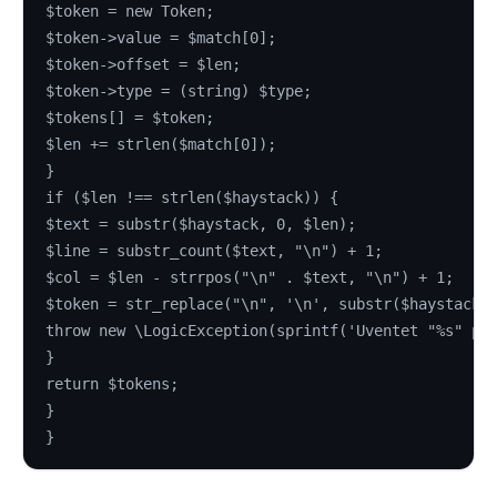
$token = new Token;
$token->value = $match[0];
$token->offset = $len;
$token->type = (string) $type;
$tokens[] = $token;
$len += strlen($match[0]);
}
if ($len !== strlen($haystack)) {
$text = substr($haystack, 0, $len);
$line = substr_count($text, "\n") + 1;
$col = $len - strrpos("\n" . $text, "\n") + 1;
$token = str_replace("\n", '\n', substr($haystack,
throw new \LogicException(sprintf('Uventet "%s" på
}
return $tokens;
}
}