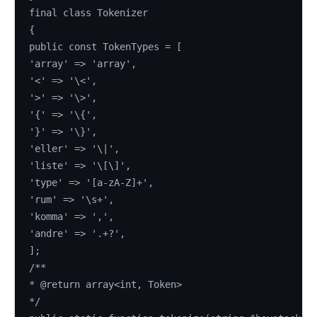
final class Tokenizer
{
public const TokenTypes = [
'array' => 'array',
'<' => '\<',
'>' => '\>',
'{' => '\{',
'}' => '\}',
'eller' => '\|',
'liste' => '\[\]',
'type' => '[a-zA-Z]+',
'rum' => '\s+',
'komma' => ',',
'andre' => '.+?',
];
/**
* @return array<int, Token>
*/