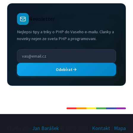
Newsletter
Nejlepsi tipy a triky o PHP do Vaseho e-mailu. Clanky a
novinky nejen ze sveta PHP a programovani.
Odebírat
Články píše
Jan Barášek
© 2009-
2026
|
Kontakt
|
Mapa