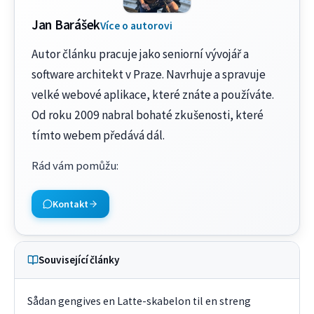
Jan Barášek
Více o autorovi
Autor článku pracuje jako seniorní vývojář a
software architekt v Praze. Navrhuje a spravuje
velké webové aplikace, které znáte a používáte.
Od roku 2009 nabral bohaté zkušenosti, které
tímto webem předává dál.
Rád vám pomůžu
:
Kontakt
Související články
Sådan gengives en Latte-skabelon til en streng