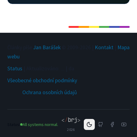
Články píše
Jan Barášek
© 2009-
2026
|
Kontakt
|
Mapa
webu
Status
|
Aktualizováno
:
...
|
da
Všeobecné obchodní podmínky
Ochrana osobních údajů
Status:
All systems normal.
2026