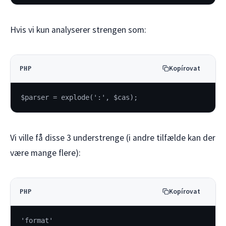
Hvis vi kun analyserer strengen som:
Kopírovat
PHP
$parser = explode(':', $cas);
Vi ville få disse 3 understrenge (i andre tilfælde kan der
være mange flere):
Kopírovat
PHP
'format'