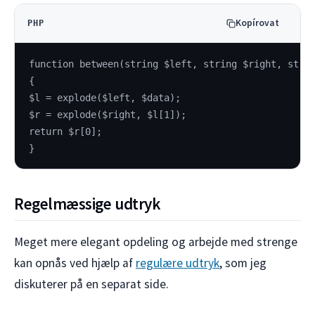
Kopírovat
PHP
function between(string $left, string $right, stri
{
$l = explode($left, $data);
$r = explode($right, $l[1]);
return $r[0];
}
Regelmæssige udtryk
Meget mere elegant opdeling og arbejde med strenge
kan opnås ved hjælp af
regulære udtryk
, som jeg
diskuterer på en separat side.