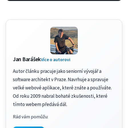
Jan Barášek
Více o autorovi
Autor článku pracuje jako seniorní vývojář a
software architekt v Praze. Navrhuje a spravuje
velké webové aplikace, které znáte a používáte.
Od roku 2009 nabral bohaté zkušenosti, které
tímto webem předává dál.
Rád vám pomůžu
: