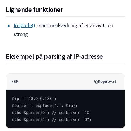
Lignende funktioner
Implode()
- sammenkædning af et array til en
streng
Eksempel på parsing af IP-adresse
Kopírovat
PHP
$ip = '10.0.0.138';
$parser = explode('.', $ip);
echo $parser[0]; // udskriver "10"
echo $parser[1]; // udskriver "0";