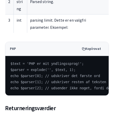
2
stri
Parsed string.
ng
3
int
parsing limit. Dette er en valgfri
parameter. Eksempel:
Kopírovat
PHP
$text = 'PHP er mit yndlingssprog!';
$parser = explode('', $text, 1);
echo $parser[0]; // udskriver det første ord
echo $parser[1]; // udskriver resten af teksten
echo $parser[2]; // udsender ikke noget, fordi der
Returneringsværdier