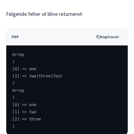
Følgende felter vil blive returneret:
Kopírovat
PHP
Array
(
[0] => one
[1] => two|three|four
)
Array
(
[0] => one
[1] => two
[2] => three
)