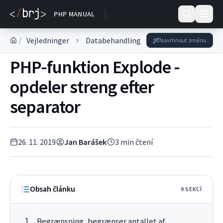
DOKUMENTACE
PHP MANUAL
Vejledninger
Databehandling
Behandling af kæd
/
Navrhnout změnu
PHP-funktion Explode -
opdeler streng efter
separator
26. 11. 2019
Jan Barášek
3
min čtení
Obsah článku
9
SEKC
Í
Begrænsning, begrænser antallet af