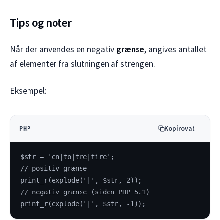
Tips og noter
Når der anvendes en negativ
grænse
, angives antallet
af elementer fra slutningen af strengen.
Eksempel:
Kopírovat
PHP
$str = 'en|to|tre|fire';
// positiv grænse
print_r(explode('|', $str, 2));
// negativ grænse (siden PHP 5.1)
print_r(explode('|', $str, -1));