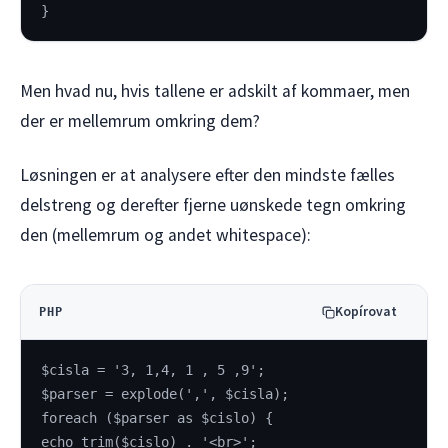
}
Men hvad nu, hvis tallene er adskilt af kommaer, men
der er mellemrum omkring dem?
Løsningen er at analysere efter den mindste fælles
delstreng og derefter fjerne uønskede tegn omkring
den (mellemrum og andet whitespace):
Kopírovat
PHP
$cisla = '3, 1,4, 1 , 5 ,9';
$parser = explode(',', $cisla);
foreach ($parser as $cislo) {
echo trim($cislo) . '<br>';