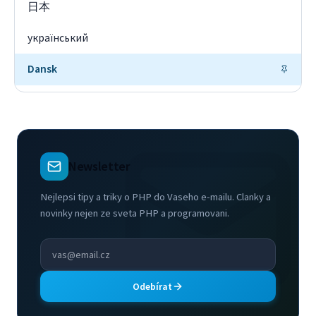
日本
український
Dansk
Newsletter
Nejlepsi tipy a triky o PHP do Vaseho e-mailu. Clanky a
novinky nejen ze sveta PHP a programovani.
Odebírat