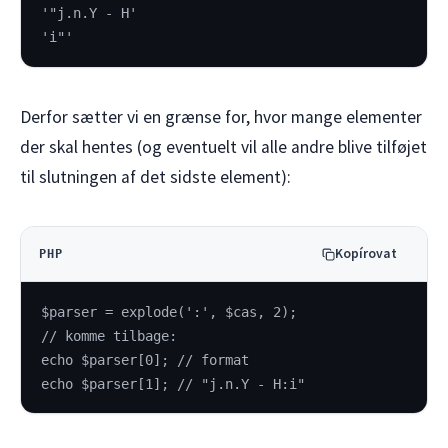
'"j.n.Y - H'
'i"'
Derfor sætter vi en grænse for, hvor mange elementer
der skal hentes (og eventuelt vil alle andre blive tilføjet
til slutningen af det sidste element):
Kopírovat
PHP
$parser = explode(':', $cas, 2);
// komme tilbage:
echo $parser[0]; // format
echo $parser[1]; // "j.n.Y - H:i"