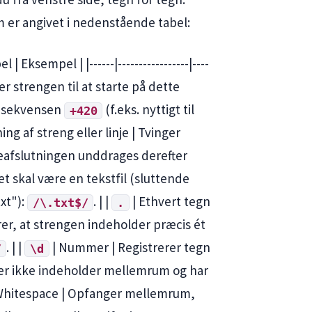
 er angivet i nedenstående tabel:
 Eksempel | |------|-----------------|----
ger strengen til at starte på dette
ed sekvensen
(f.eks. nyttigt til
+420
ing af streng eller linje | Tvinger
injeafslutningen unddrages derefter
net skal være en tekstfil (sluttende
xt"):
. | |
| Ethvert tegn
/\.txt$/
.
rer, at strengen indeholder præcis ét
. | |
| Nummer | Registrerer tegn
/
\d
er ikke indeholder mellemrum og har
Whitespace | Opfanger mellemrum,