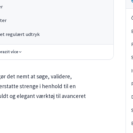
er
ster
l et regulært udtryk
razit více
ør det nemt at søge, validere,
statte strenge i henhold til en
ldt og elegant værktøj til avanceret