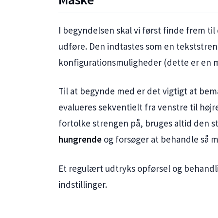
I begyndelsen skal vi først finde frem til
udføre. Den indtastes som en tekststren
konfigurationsmuligheder (dette er en 
Til at begynde med er det vigtigt at be
evalueres sekventielt fra venstre til højr
fortolke strengen på, bruges altid den s
hungrende
og forsøger at behandle så m
Et regulært udtryks opførsel og behandl
indstillinger.