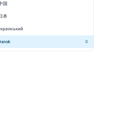
中国
日本
український
Dansk