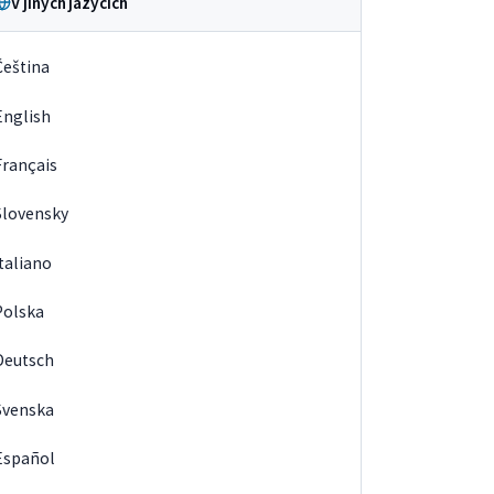
V jiných jazycích
Čeština
English
Français
Slovensky
Italiano
Polska
Deutsch
Svenska
Español