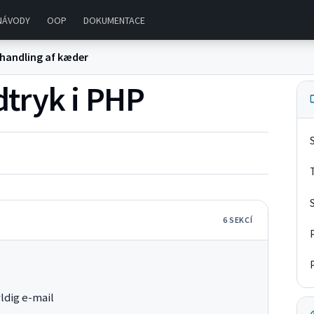
NÁVODY
OOP
DOKUMENTACE
handling af kæder
tryk i PHP
6
SEKC
Í
ldig e-mail