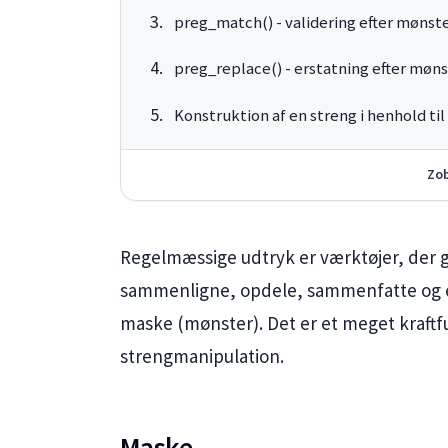
preg_match() - validering efter mønst
preg_replace() - erstatning efter møn
Konstruktion af en streng i henhold ti
Zob
Regelmæssige udtryk er værktøjer, der g
sammenligne, opdele, sammenfatte og er
maske (mønster). Det er et meget kraftfu
strengmanipulation.
Maske