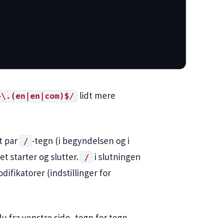
lidt mere
+\.(en|en|com)$/
et par
-tegn (i begyndelsen og i
/
t starter og slutter.
i slutningen
/
difikatorer (indstillinger for
u fra venstre side, tegn for tegn.