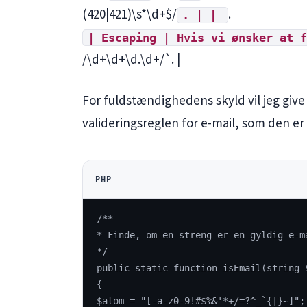
(420|421)\s*\d+$/
.
. | |
| Escaping | Hvis vi ønsker at f
/\d+\d+\d.\d+/`. |
For fuldstændighedens skyld vil jeg giv
valideringsreglen for e-mail, som den e
PHP
/**
* Finde, om en streng er en gyldig e-m
*/
public static function isEmail(string 
{
$atom = "[-a-z0-9!#$%&'*+/=?^_`{|}~]";