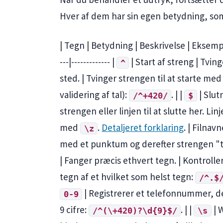
Hver af dem har sin egen betydning, som
| Tegn | Betydning | Beskrivelse | Eksempel |
---|------------- |
| Start af streng | Tvin
^
sted. | Tvinger strengen til at starte m
validering af tal):
. | |
| Slutn
/^+420/
$
strengen eller linjen til at slutte her. L
med
.
Detaljeret forklaring
. | Filnav
\z
med et punktum og derefter strengen "t
| Fanger præcis ethvert tegn. | Kontrolle
tegn af et hvilket som helst tegn:
/^.$
| Registrerer et telefonnummer, d
0-9
9 cifre:
. | |
| 
/^(\+420)?\d{9}$/
\s