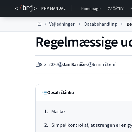
PHP MANUAL
Homepage
ZAČÁTKY
Vejledninger
Databehandling
Be
/
Regelmæssige ud
8. 3. 2020
Jan Barášek
6
min čtení
Obsah článku
Maske
Simpel kontrol af, at strengen er en gy