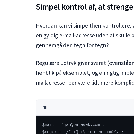
Simpel kontrol af, at strenge
Hvordan kan vi simpelthen kontrollere,
en gyldig e-mail-adresse uden at skulle 
gennemgå den tegn for tegn?
Regulære udtryk giver svaret (ovenståe
henblik på eksemplet, og en rigtig imple
mailadresser bør være lidt mere komplic
PHP
$mail = 'jan@barasek.com';
$regex = '/^.+@.+\.(en|en|com)$/';