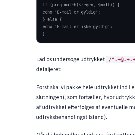
if (preg_match($regex, $mail)) {
echo 'E-mail er gyldig';
} else {
echo 'E-mail er ikke gyldig';
}
Lad os undersøge udtrykket
/^.+@.+.
detaljeret:
Først skal vi pakke hele udtrykket ind i 
slutningen), som fortæller, hvor udtrykke
af udtrykket efterfølges af eventuelle mo
udtryksbehandlingstilstand).
Når du behandler et udtryk, fortsætter d