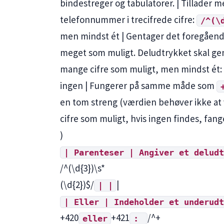
bindestreger og tabulatorer. | Tillader 
telefonnummer i trecifrede cifre:
/^(\
men mindst ét | Gentager det foregående
meget som muligt. Deludtrykket skal gen
mange cifre som muligt, men mindst ét:
ingen | Fungerer på samme måde som
en tom streng (værdien behøver ikke at v
cifre som muligt, hvis ingen findes, fan
)
| Parenteser | Angiver et deludt
/^(\d{3})\s*
(\d{2})$/
|
| |
| Eller | Indeholder et underudt
+420
+421
/^+
eller
: