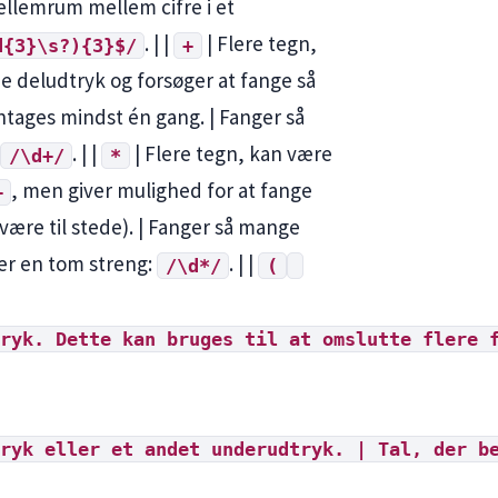
mellemrum mellem cifre i et
. | |
| Flere tegn,
d{3}\s?){3}$/
+
 deludtryk og forsøger at fange så
tages mindst én gang. | Fanger så
. | |
| Flere tegn, kan være
/\d+/
*
, men giver mulighed for at fange
+
ære til stede). | Fanger så mange
ger en tom streng:
. | |
/\d*/
(
ryk. Dette kan bruges til at omslutte flere 
ryk eller et andet underudtryk. | Tal, der b