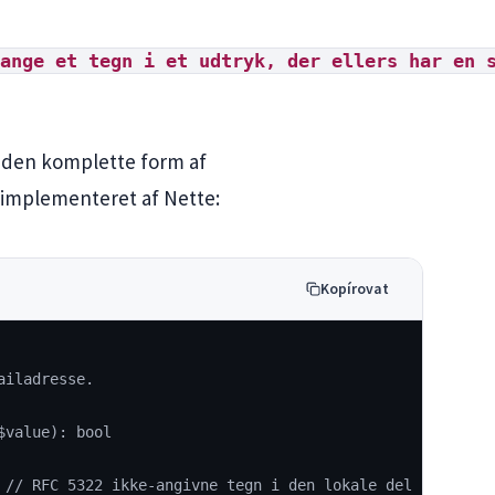
ange et tegn i et udtryk, der ellers har en 
e den komplette form af
r implementeret af Nette:
Kopírovat
ailadresse.
$value): bool
 // RFC 5322 ikke-angivne tegn i den lokale del