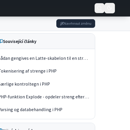
Navrhnout změnu
Související články
Sådan gengives en Latte-skabelon til en streng
Tokenisering af strenge i PHP
Særlige kontroltegn i PHP
PHP-funktion Explode - opdeler streng efter separator
Parsing og databehandling i PHP