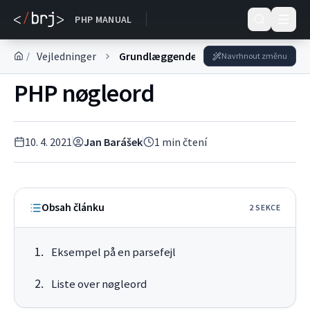
DOKUMENTACE
PHP MANUAL
Vejledninger
Grundlæggende viden
/
Navrhnout změnu
PHP nøgleord
10. 4. 2021
Jan Barášek
1
min čtení
Obsah článku
2
SEKC
E
Eksempel på en parsefejl
Liste over nøgleord