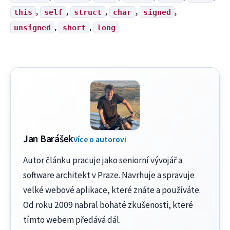
,
,
,
,
,
this
self
struct
char
signed
,
,
unsigned
short
long
Jan Barášek
Více o autorovi
Autor článku pracuje jako seniorní vývojář a
software architekt v Praze. Navrhuje a spravuje
velké webové aplikace, které znáte a používáte.
Od roku 2009 nabral bohaté zkušenosti, které
tímto webem předává dál.