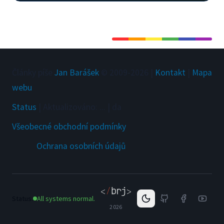
Články píše
Jan Barášek
© 2009-
2026
|
Kontakt
|
Mapa
webu
Status
|
Aktualizováno
:
...
|
da
Všeobecné obchodní podmínky
Ochrana osobních údajů
Status:
All systems normal.
2026