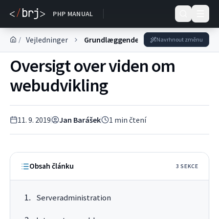
DOKUMENTACE
PHP MANUAL
Vejledninger
Grundlæggende viden
/
Navrhnout změnu
Oversigt over viden om
webudvikling
11. 9. 2019
Jan Barášek
1
min čtení
Obsah článku
3
SEKC
E
Serveradministration