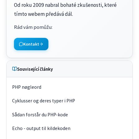
Od roku 2009 nabral bohaté zkušenosti, které
tímto webem předává dál.
Rád vám pomůžu
:
Kontakt
Související články
PHP nøgleord
Cyklusser og deres typer i PHP
Sådan forstår du PHP-kode
Echo - output til kildekoden