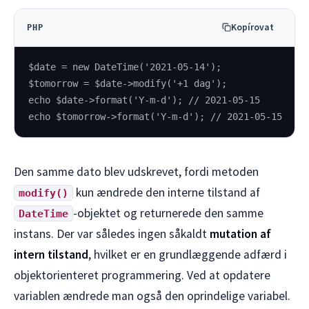
Kopírovat
PHP
$date = new DateTime('2021-05-14');
$tomorrow = $date->modify('+1 dag');
echo $date->format('Y-m-d'); // 2021-05-15
echo $tomorrow->format('Y-m-d'); // 2021-05-15
Den samme dato blev udskrevet, fordi metoden
kun ændrede den interne tilstand af
modify()
-objektet og returnerede den samme
DateTime
instans. Der var således ingen såkaldt
mutation af
intern tilstand
, hvilket er en grundlæggende adfærd i
objektorienteret programmering. Ved at opdatere
variablen ændrede man også den oprindelige variabel.