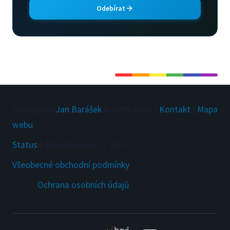
Odebírat
Články píše
Jan Barášek
© 2009-
2026
|
Kontakt
|
Mapa
webu
Status
|
Aktualizováno
:
...
|
da
Všeobecné obchodní podmínky
Ochrana osobních údajů