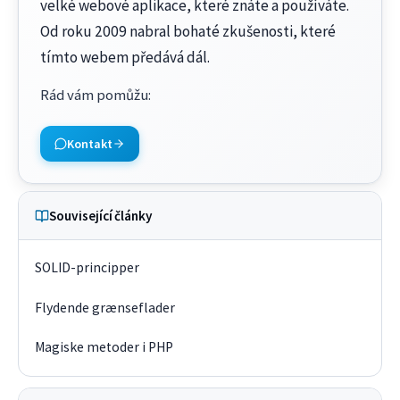
velké webové aplikace, které znáte a používáte.
Od roku 2009 nabral bohaté zkušenosti, které
tímto webem předává dál.
Rád vám pomůžu
:
Kontakt
Související články
SOLID-principper
Flydende grænseflader
Magiske metoder i PHP