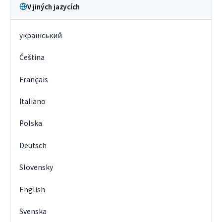
V jiných jazycích
український
Čeština
Français
Italiano
Polska
Deutsch
Slovensky
English
Svenska