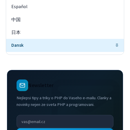
Español
中国
日本
Dansk
Newsletter
Nejlepsi tipy a triky o PHP do Vaseho e-mailu. Clanky a
novinky nejen ze sveta PHP a programovani.