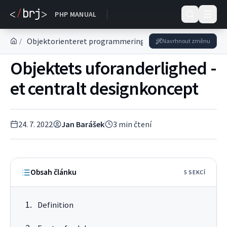
DOKUMENTACE
PHP MANUAL
Objektorienteret programmering i PHP
Designmøns
/
Navrhnout změnu
Objektets uforanderlighed -
et centralt designkoncept
24. 7. 2022
Jan Barášek
3
min čtení
Obsah článku
5
SEKC
Í
Definition