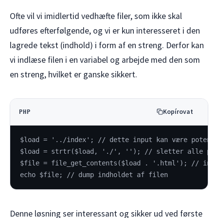
Ofte vil vi imidlertid vedhæfte filer, som ikke skal
udføres efterfølgende, og vi er kun interesseret i den
lagrede tekst (indhold) i form af en streng. Derfor kan
vi indlæse filen i en variabel og arbejde med den som
en streng, hvilket er ganske sikkert.
Kopírovat
PHP
$load = '../index'; // dette input kan være potent
$load = strtr($load, './', ''); // sletter alle pr
$file = file_get_contents($load . '.html'); // ind
echo $file; // dump indholdet af filen
Denne løsning ser interessant og sikker ud ved første