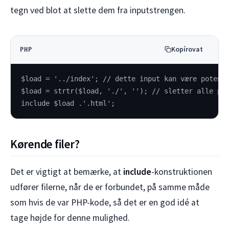
tegn ved blot at slette dem fra inputstrengen.
Kopírovat
PHP
$load = '../index'; // dette input kan være potent
$load = strtr($load, './', ''); // sletter alle pr
include $load .'.html';
Kørende filer?
Det er vigtigt at bemærke, at
include
-konstruktionen
udfører filerne, når de er forbundet, på samme måde
som hvis de var PHP-kode, så det er en god idé at
tage højde for denne mulighed.