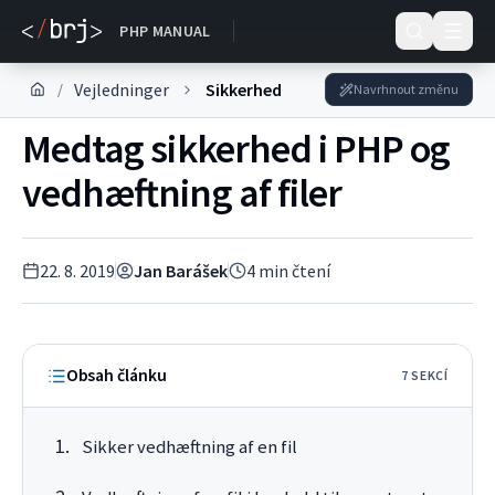
DOKUMENTACE
PHP MANUAL
Vejledninger
Sikkerhed
/
Navrhnout změnu
Medtag sikkerhed i PHP og
vedhæftning af filer
22. 8. 2019
Jan Barášek
4
min čtení
Obsah článku
7
SEKC
Í
Sikker vedhæftning af en fil