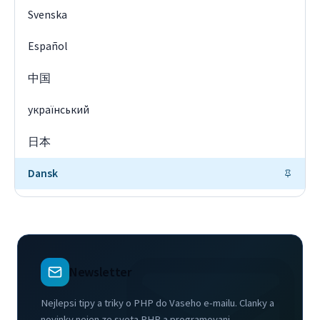
Svenska
Español
中国
український
日本
Dansk
Newsletter
Nejlepsi tipy a triky o PHP do Vaseho e-mailu. Clanky a
novinky nejen ze sveta PHP a programovani.