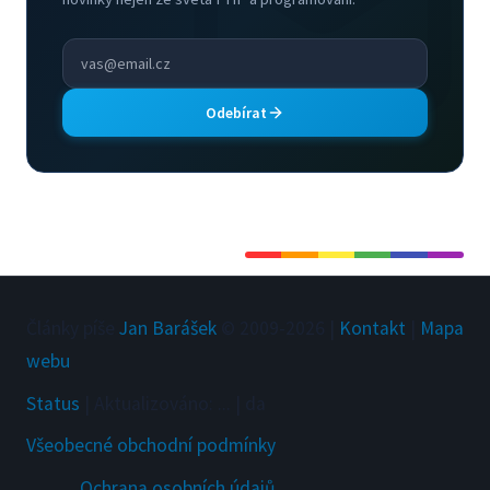
Odebírat
Články píše
Jan Barášek
© 2009-
2026
|
Kontakt
|
Mapa
webu
Status
|
Aktualizováno
:
...
|
da
Všeobecné obchodní podmínky
Ochrana osobních údajů