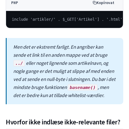
Kopírovat
PHP
include 'artikler/' . $_GET['Artikel'] . '.html';
Men det er ekstremt farligt. En angriber kan
sende et link til en anden mappe ved at bruge
eller noget lignende som artikelnavn, og
../
nogle gange er det muligt at slippe af med enden
ved at sende en null-byte i slutningen. Du bør i det
mindste bruge funktionen
, men
basename()
det er bedre kun at tillade whitelist-værdier.
Hvorfor ikke indlæse ikke-relevante filer?