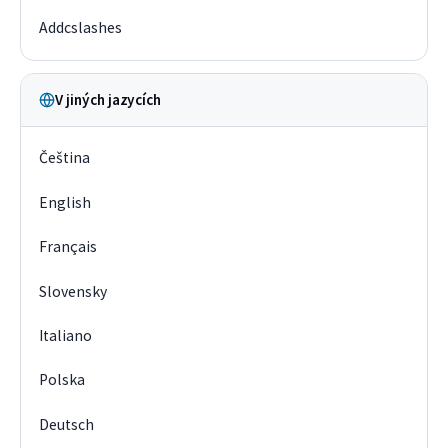
Addcslashes
V jiných jazycích
Čeština
English
Français
Slovensky
Italiano
Polska
Deutsch