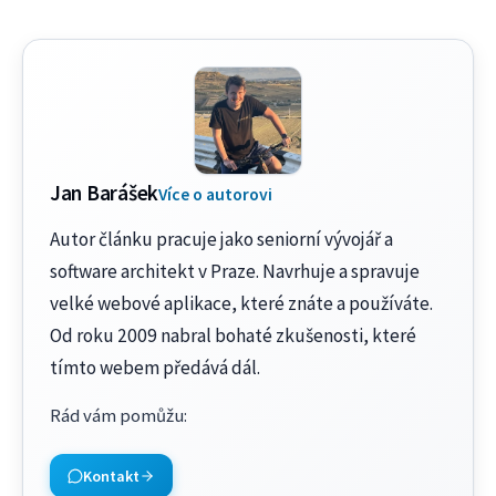
Jan Barášek
Více o autorovi
Autor článku pracuje jako seniorní vývojář a
software architekt v Praze. Navrhuje a spravuje
velké webové aplikace, které znáte a používáte.
Od roku 2009 nabral bohaté zkušenosti, které
tímto webem předává dál.
Rád vám pomůžu
:
Kontakt