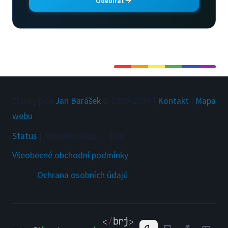
Odebírat
Články píše
Jan Barášek
© 2009-
2026
|
Kontakt
|
Mapa
webu
Status
|
Aktualizováno
:
...
|
da
Všeobecné obchodní podmínky
Ochrana osobních údajů