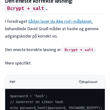
Den eneste korrekte løsning:
.
Bcrypt + salt
I foredraget
Sådan laver du ikke rod i målplanet
,
behandlede David Grudl måder at hashe og gemme
adgangskoder på korrekt vis.
Den eneste korrekte løsning er:
.
Bcrypt + salt
Mere specifikt:
Kopírovat
PHP
$password = 'hash';
// Genererer en sikker hash
echo password_hash($password, PASSWORD_BCRYPT);