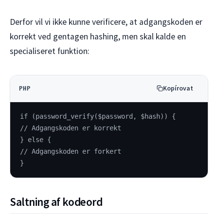
Derfor vil vi ikke kunne verificere, at adgangskoden er
korrekt ved gentagen hashing, men skal kalde en
specialiseret funktion:
Kopírovat
PHP
if (password_verify($password, $hash)) {
// Adgangskoden er korrekt
} else {
// Adgangskoden er forkert
}
Saltning af kodeord