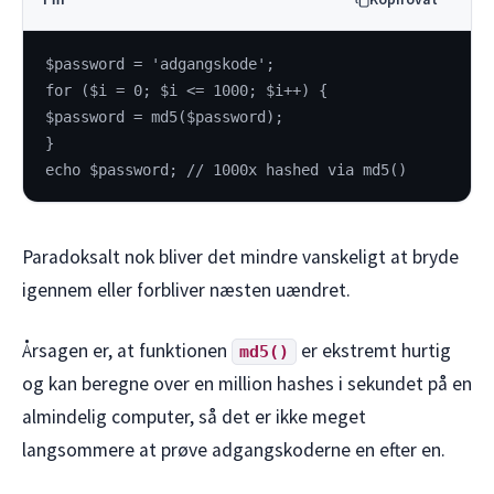
$password = 'adgangskode';
for ($i = 0; $i <= 1000; $i++) {
$password = md5($password);
}
echo $password; // 1000x hashed via md5()
Paradoksalt nok bliver det mindre vanskeligt at bryde
igennem eller forbliver næsten uændret.
Årsagen er, at funktionen
er ekstremt hurtig
md5()
og kan beregne over en million hashes i sekundet på en
almindelig computer, så det er ikke meget
langsommere at prøve adgangskoderne en efter en.