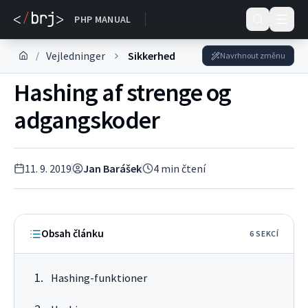
DOKUMENTACE
PHP MANUAL
Vejledninger
Sikkerhed
/
Navrhnout změnu
Hashing af strenge og
adgangskoder
11. 9. 2019
Jan Barášek
4
min čtení
Obsah článku
6
SEKC
Í
Hashing-funktioner