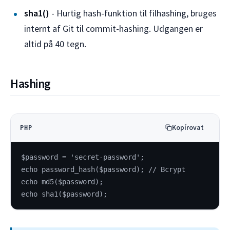
sha1()
- Hurtig hash-funktion til filhashing, bruges
internt af Git til commit-hashing. Udgangen er
altid på 40 tegn.
Hashing
Kopírovat
PHP
$password = 'secret-password';
echo password_hash($password); // Bcrypt
echo md5($password);
echo sha1($password);