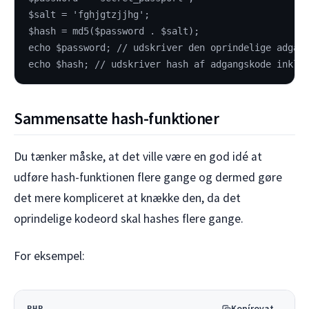
$salt = 'fghjgtzjjhg';
$hash = md5($password . $salt);
echo $password; // udskriver den oprindelige adgan
echo $hash; // udskriver hash af adgangskode inklu
Sammensatte hash-funktioner
Du tænker måske, at det ville være en god idé at
udføre hash-funktionen flere gange og dermed gøre
det mere kompliceret at knække den, da det
oprindelige kodeord skal hashes flere gange.
For eksempel:
Kopírovat
PHP