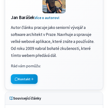
Jan Barášek
Více o autorovi
Autor článku pracuje jako seniorní vývojář a
software architekt v Praze. Navrhuje a spravuje
velké webové aplikace, které znáte a používáte.
Od roku 2009 nabral bohaté zkušenosti, které
tímto webem předává dál.
Rád vám pomůžu
:
Kontakt
Související články