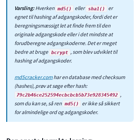
Varsling:
Hverken
eller
er
md5()
sha1()
egnet til hashing af adgangskoder, fordi det er
beregningsmæssigt let at finde frem til den
originale adgangskode eller i det mindste at
forudberegne adgangskoderne. Det er meget
bedre at bruge
, som blev udviklet til
bcrypt
hashing af adgangskoder.
md5cracker.com
har en database med checksum
(hashes), prøv at søge efter hash:
,
79c2b46ce252594ecbcbcb5b73e928345492
som du kan se, så ren
er ikke så sikkert
md5()
for almindelige ord og adgangskoder.