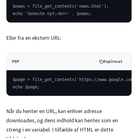
$news = file_get_contents('news.html');
echo 'Seneste nyt:<br>' . $news;
Eller fra en ekstern URL:
Kopírovat
PHP
$page = file_get_contents('https://www.google.com'
echo $page;
Når du henter en URL, kan enhver adresse
downloades, og dens indhold kan hentes som en
streng i en variabel. I tilfælde af HTML er dette