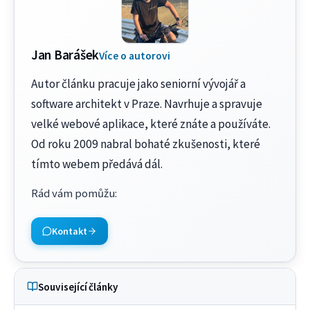
Jan Barášek
Více o autorovi
Autor článku pracuje jako seniorní vývojář a
software architekt v Praze. Navrhuje a spravuje
velké webové aplikace, které znáte a používáte.
Od roku 2009 nabral bohaté zkušenosti, které
tímto webem předává dál.
Rád vám pomůžu
:
Kontakt
Související články