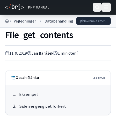
DOKUMENTACE
PHP MANUAL
Vejledninger
Databehandling
Arbejde med filer
/
Navrhnout změnu
File_get_contents
11. 9. 2019
Jan Barášek
1
min čtení
Obsah článku
2
SEKC
E
Eksempel
Siden er gengivet forkert