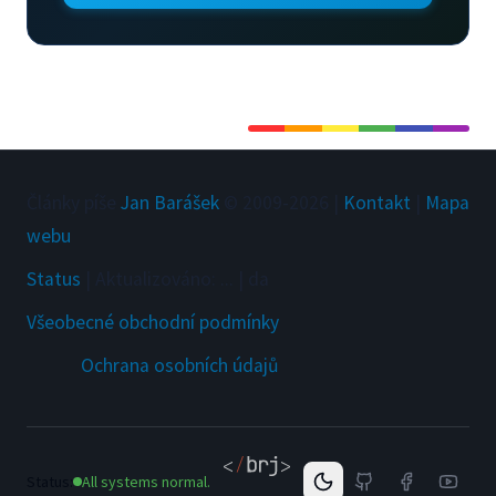
Články píše
Jan Barášek
© 2009-
2026
|
Kontakt
|
Mapa
webu
Status
|
Aktualizováno
:
...
|
da
Všeobecné obchodní podmínky
Ochrana osobních údajů
Status:
All systems normal.