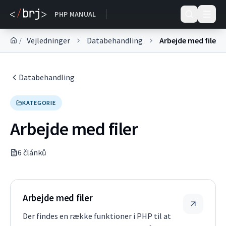
DOKUMENTACE
PHP MANUAL
Vejledninger
Databehandling
Arbejde med filer
/
Databehandling
KATEGORIE
Arbejde med filer
6
článk
ů
Arbejde med filer
Der findes en række funktioner i PHP til at