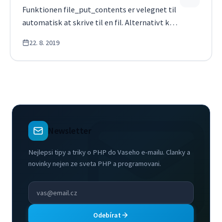
Funktionen file_put_contents er velegnet til
automatisk at skrive til en fil. Alternativt kan
du også bruge fopen(), hvilket jeg ikke
22. 8. 2019
anbefaler til begyndere. Eksempel $file =
&#39;file.txt&#39;; $content = &#39;Indhold,
der skal gemmes i en fil.&#39…
Newsletter
Nejlepsi tipy a triky o PHP do Vaseho e-mailu. Clanky a
novinky nejen ze sveta PHP a programovani.
Odebírat