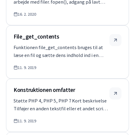
arbejde med filer. fopen(), adgang på lavt
niveau til filer på disken file_get_contents(),
16. 2. 2020
henter indholdet af en fil eller URL
file_put_contents(), der gemmer en streng
til en lokal fil. Diskfunktioner unl…
File_get_contents
Funktionen file_get_contents bruges til at
læse en fil og sætte dens indhold ind i en
variabel. Denne funktion ligner include-
11. 9. 2019
funktionen, men i modsætning til include kan
den hente eksterne filer på internettet og
overføre deres indhold via variabler…
Konstruktionen omfatter
Støtte PHP 4, PHP 5, PHP 7 Kort beskrivelse
Tilføjer en anden tekstfil eller et andet script
til scriptet. Krav Anden tekstfil eller script,
11. 9. 2019
der skal indsættes. Bemærk Kan ikke indlæse
eksterne filer. Beskrivelse Indsætter en