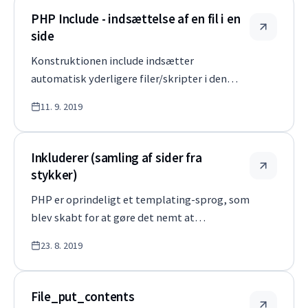
anden tekstfil eller et…
PHP Include - indsættelse af en fil i en
side
Konstruktionen include indsætter
automatisk yderligere filer/skripter i den
aktuelle side. For PHP&#39;s vedkommende
11. 9. 2019
vil den automatisk blive udført og forstået,
som om den altid har været på denne
placering. Eksempel: include
Inkluderer (samling af sider fra
&#39;news.html&#39;; Pr…
stykker)
PHP er oprindeligt et templating-sprog, som
blev skabt for at gøre det nemt at
sammensætte dele af sider. Understøttede
23. 8. 2019
formater Foldning fungerer i tekstform, så
det er tilrådeligt at bruge relevante formater
som .html eller .md. Når en PHP-fil inds…
File_put_contents