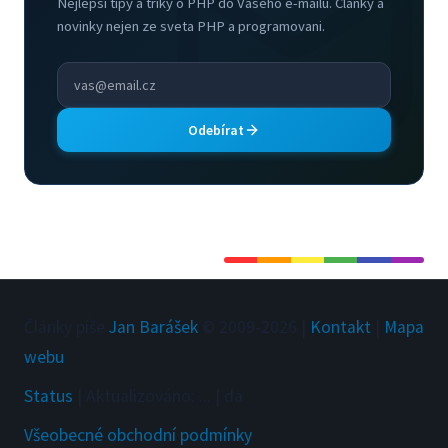
Nejlepsi tipy a triky o PHP do Vaseho e-mailu. Clanky a
novinky nejen ze sveta PHP a programovani.
Odebírat
Články píše
Jan Barášek
© 2009-
2026
|
Kontakt
|
Mapa
webu
Status
|
Aktualizováno
:
...
|
da
Všeobecné obchodní podmínky