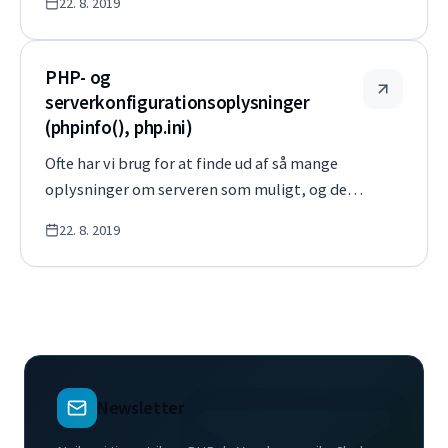
22. 8. 2019
moderne (opdateret i sommeren 2019), og jeg
anbefaler at undgå den. Hvis du leder efter en
nem måde at installere en webs…
PHP- og
serverkonfigurationsoplysninger
(phpinfo(), php.ini)
Ofte har vi brug for at finde ud af så mange
oplysninger om serveren som muligt, og den
native funktion phpinfo() er fantastisk til
22. 8. 2019
dette formål: phpinfo(); die; // efter at have
skrevet konfigurationen, afslutter du
scriptet Dette gør det nemt at se…
Newsletter