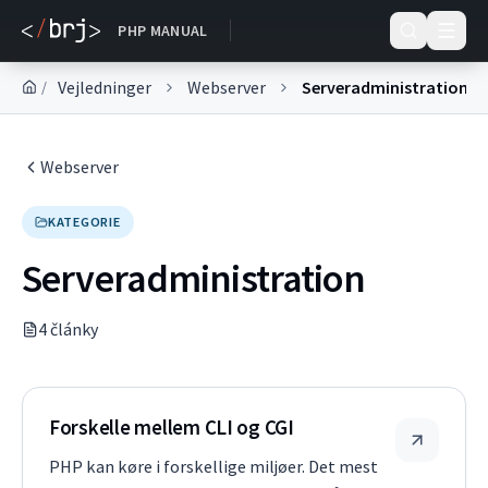
DOKUMENTACE
PHP MANUAL
Vejledninger
Webserver
Serveradministration
/
Webserver
KATEGORIE
Serveradministration
4
článk
y
Forskelle mellem CLI og CGI
PHP kan køre i forskellige miljøer. Det mest