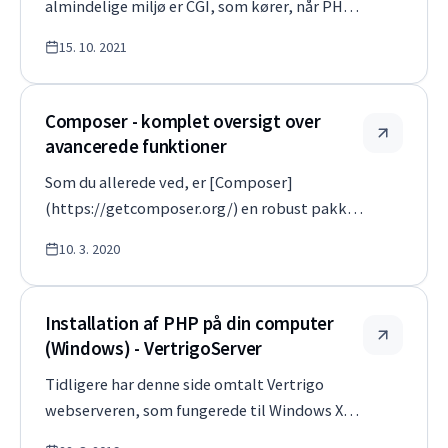
almindelige miljø er CGI, som kører, når PHP
behandler en HTTP-forespørgsel. Det er dog
15. 10. 2021
også muligt at køre et PHP-script fra
terminalen, og i så fald er det en såkaldt CLI-
opgave (Command-line interface).…
Composer - komplet oversigt over
avancerede funktioner
Som du allerede ved, er [Composer]
(https://getcomposer.org/) en robust pakke-
og afhængighedsadministrator til PHP, hvor
10. 3. 2020
du på elegant vis kan administrere
hundredvis af projekter på én gang og
distribuere kode, når den er skrevet, til alle
Installation af PHP på din computer
programm…
(Windows) - VertrigoServer
Tidligere har denne side omtalt Vertrigo
webserveren, som fungerede til Windows XP
og tidligere. Denne webserver er ikke længere