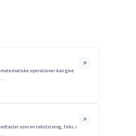
le matematiske operationer kan give
fø…
dtaster som en tekststreng, f.eks. i
v…