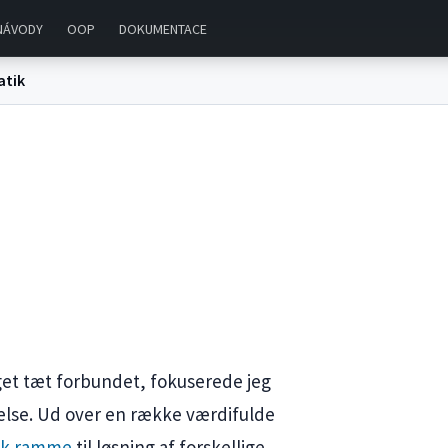
NÁVODY
OOP
DOKUMENTACE
tik
t tæt forbundet, fokuserede jeg
lse. Ud over en række værdifulde
sk ramme
til løsning af forskellige