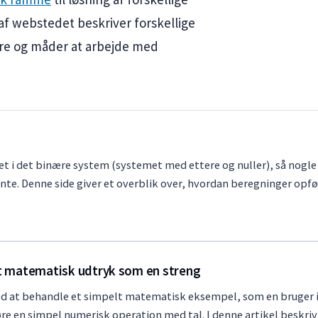
af webstedet beskriver forskellige
tre og måder at arbejde med
ret i det binære system (systemet med ettere og nuller), så nog
rvente. Denne side giver et overblik over, hvordan beregninger op
t matematisk udtryk som en streng
med at behandle et simpelt matematisk eksempel, som en bruger in
øre en simpel numerisk operation med tal. I denne artikel beskri