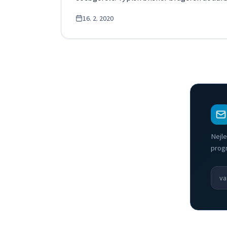
16. 2. 2020
Nejle
prog