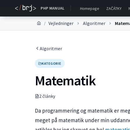
PHP MANUAL
Homepage
ZAČÁTKY
Vejledninger
Algoritmer
Matema
/
Algoritmer
KATEGORIE
Matematik
2
článk
y
Da programmering og matematik er mege
meget på matematik under min uddanne
artikler har jeg skrevet en hel
matemati