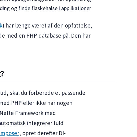
ading og finde flaskehalse i applikationer
k
) har længe været af den opfattelse,
jde med en PHP-database på. Den har
g?
 ud, skal du forberede et passende
e med PHP eller ikke har nogen
ere Nette Framework med
automatisk integrerer fuld
omposer
, opret derefter DI-