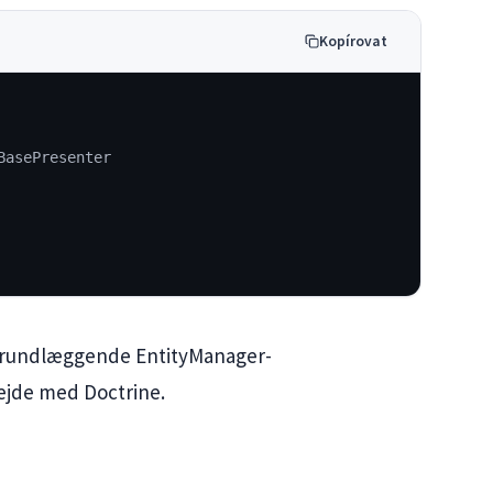
Kopírovat
BasePresenter
n grundlæggende EntityManager-
ejde med Doctrine.