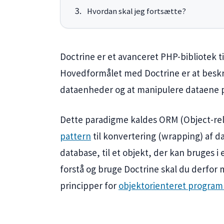
Hvordan skal jeg fortsætte?
Doctrine er et avanceret PHP-bibliotek t
Hovedformålet med Doctrine er at besk
dataenheder og at manipulere dataene p
Dette paradigme kaldes ORM (Object-rel
pattern
til konvertering (wrapping) af da
database, til et objekt, der kan bruges i 
forstå og bruge Doctrine skal du derfo
principper for
objektorienteret progra