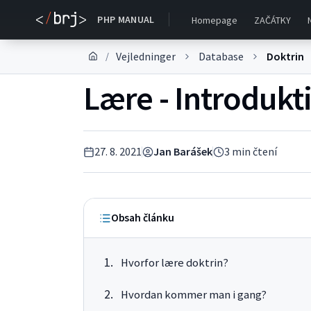
PHP MANUAL
Homepage
ZAČÁTKY
Vejledninger
Database
Doktrin
/
Lære - Introdukt
27. 8. 2021
Jan Barášek
3
min čtení
Obsah článku
Hvorfor lære doktrin?
Hvordan kommer man i gang?