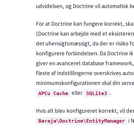
udvidelsen, og Doctrine vil automatisk 
For at Doctrine kan fungere korrekt, sk
(Doctrine kan arbejde med et eksisterend
det uhensigtsmæssigt, da der er risiko f
konfigurere forbindelsen. Da Doctrine ik
giver en avanceret database framework,
fleste af indstillingerne overskrives aut
minimumskonfigurationen skal din serve
eller
.
APCu Cache
SQLite3
Hvis alt blev konfigureret korrekt, vil de
i 
Baraja\Doctrine\EntityManager