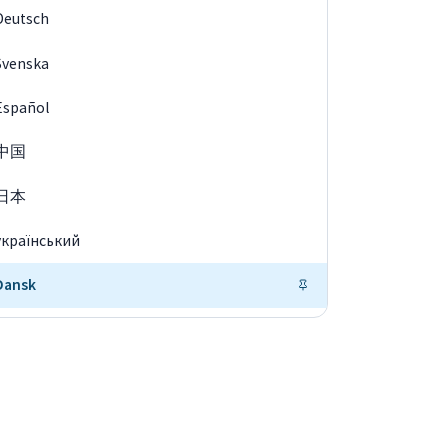
Deutsch
Svenska
Español
中国
日本
український
Dansk