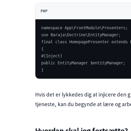
PHP
namespace App\FrontModule\Presenters;
use Baraja\Doctrine\EntityManager;
final class HomepagePresenter extends 
{
#[Inject]
public EntityManager $entityManager;
}
Hvis det er lykkedes dig at injicere de
tjeneste, kan du begynde at lære og arb
Hvordan skal jeg fortsætte?