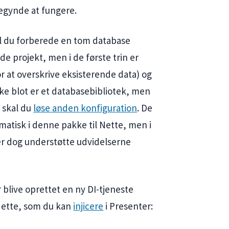
begynde at fungere.
al du forberede en tom database
e projekt, men i de første trin er
or at overskrive eksisterende data) og
ke blot er et databasebibliotek, men
 skal du
løse anden konfiguration
. De
omatisk i denne pakke til Nette, men i
r dog understøtte udvidelserne
r blive oprettet en ny DI-tjeneste
Nette, som du kan
injicere
i Presenter: