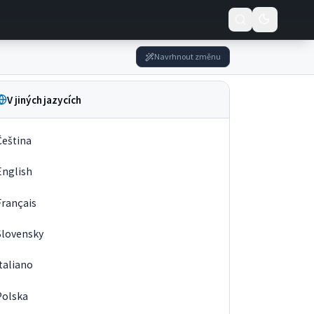
Navrhnout změnu
V jiných jazycích
Čeština
English
Français
Slovensky
Italiano
Polska