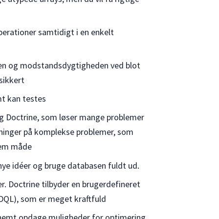
rationer samtidigt i en enkelt
den og modstandsdygtigheden ved blot
sikkert
mt kan testes
ng Doctrine, som løser mange problemer
løsninger på komplekse problemer, som
 nem måde
nye idéer og bruge databasen fuldt ud.
. Doctrine tilbyder en brugerdefineret
(DQL), som er meget kraftfuld
il nemt opdage muligheder for optimering