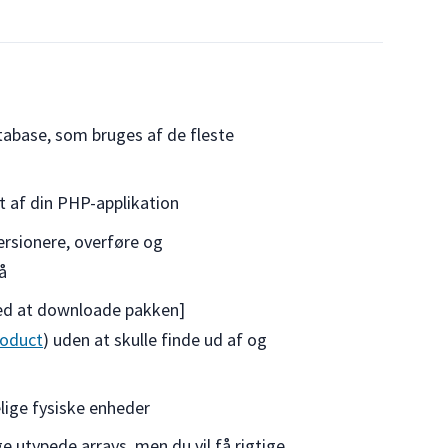
abase, som bruges af de fleste
t af din PHP-applikation
ersionere, overføre og
å
ved at downloade pakken]
roduct
) uden at skulle finde ud af og
elige fysiske enheder
e utypede arrays, men du vil få rigtige