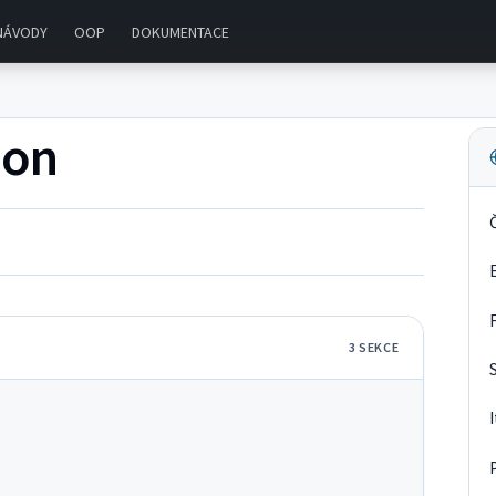
NÁVODY
OOP
DOKUMENTACE
ion
3
SEKC
E