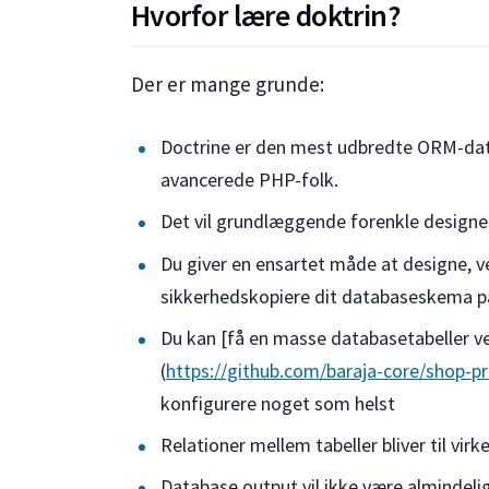
Hvorfor lære doktrin?
Der er mange grunde:
Doctrine er den mest udbredte ORM-dat
avancerede PHP-folk.
Det vil grundlæggende forenkle designe
Du giver en ensartet måde at designe, v
sikkerhedskopiere dit databaseskema p
Du kan [få en masse databasetabeller 
(
https://github.com/baraja-core/shop-p
konfigurere noget som helst
Relationer mellem tabeller bliver til virk
Database output vil ikke være almindelig