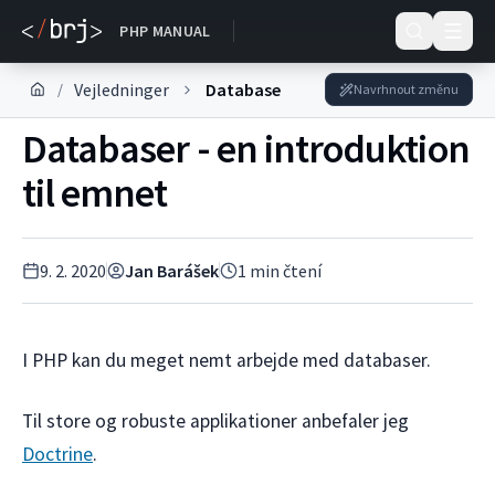
DOKUMENTACE
PHP MANUAL
Vejledninger
Database
/
Navrhnout změnu
Databaser - en introduktion
til emnet
9. 2. 2020
Jan Barášek
1
min čtení
I PHP kan du meget nemt arbejde med databaser.
Til store og robuste applikationer anbefaler jeg
Doctrine
.