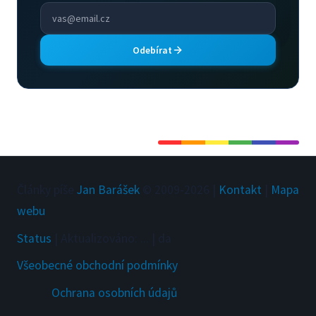
Odebírat
Články píše
Jan Barášek
© 2009-
2026
|
Kontakt
|
Mapa
webu
Status
|
Aktualizováno
:
...
|
da
Všeobecné obchodní podmínky
Ochrana osobních údajů