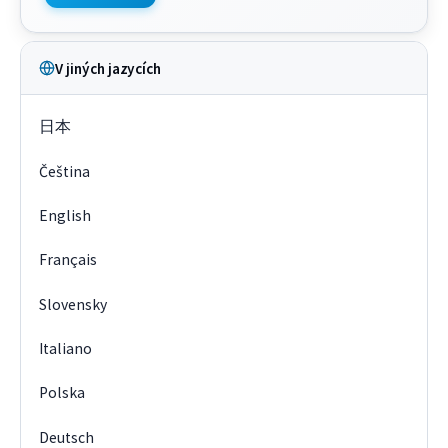
V jiných jazycích
日本
Čeština
English
Français
Slovensky
Italiano
Polska
Deutsch