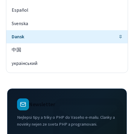
Español
Svenska
Dansk
中国
український
Newsletter
Nejlepsi tipy a triky o PHP do Vaseho e-mailu. Clanky a
novinky nejen ze sveta PHP a programovani.