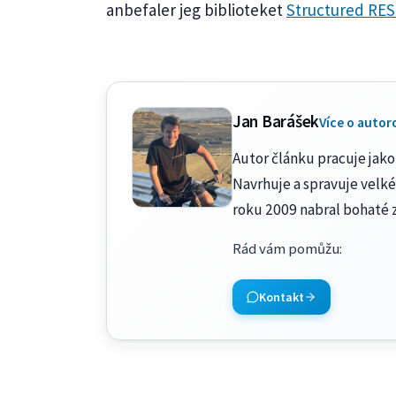
anbefaler jeg biblioteket
Structured RES
Jan Barášek
Více o autor
Autor článku pracuje jako 
Navrhuje a spravuje velké
roku 2009 nabral bohaté 
Rád vám pomůžu
:
Kontakt