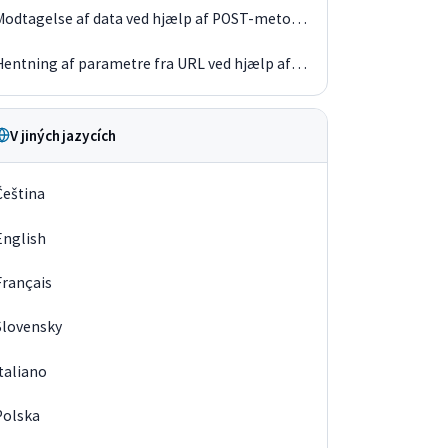
Modtagelse af data ved hjælp af POST-metoden
Hentning af parametre fra URL ved hjælp af GET-metoden
V jiných jazycích
Čeština
English
Français
Slovensky
Italiano
Polska