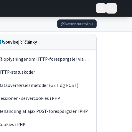
Navrhnout změnu
Související články
Få oplysninger om HTTP-forespørgsler via cURL
HTTP-statuskoder
Dataoverførselsmetoder (GET og POST)
Sessioner - servercookies i PHP
Behandling af ajax POST-forespørgsler i PHP
Cookies i PHP