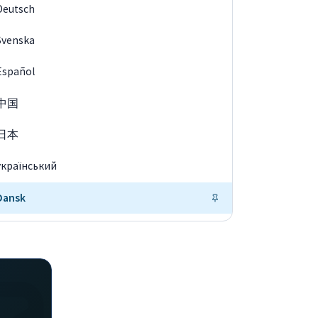
Deutsch
Svenska
Español
中国
日本
український
Dansk