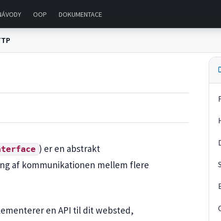
NÁVODY
OOP
DOKUMENTACE
TTP
) er en abstrakt
nterface
ing af kommunikationen mellem flere
lementerer en API til dit websted,