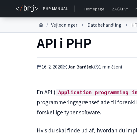
PHP MANUAL
Homepage
ZAČÁTKY
Vejledninger
Databehandling
H
/
API i PHP
16. 2. 2020
Jan Barášek
1
min čtení
En API (
Application programming i
programmeringsgrænseflade til forenkl
forskellige typer software.
Hvis du skal finde ud af, hvordan du imp