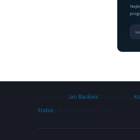
Nejle
prog
Články píše
Jan Barášek
© 2009-
2026
|
Ko
Status
|
Aktualizováno
:
...
|
da